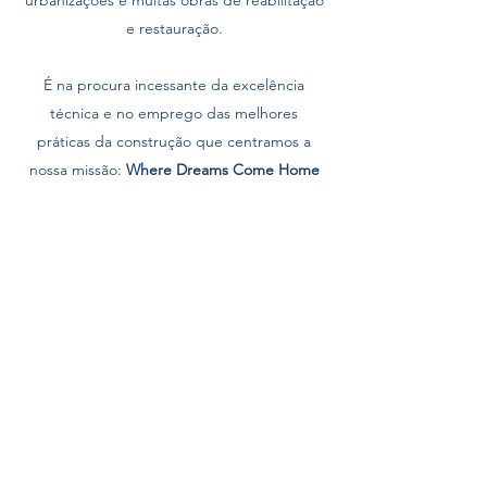
urbanizações e muitas obras de reabilitação
e restauração.
É na procura incessante da excelência
técnica e no emprego das melhores
práticas da construção que centramos a
nossa missão:
Where Dreams Come Home
A consciência de que o sucesso da empresa
é o resultado de uma política de plena
satisfação do Cliente, temos como principal
princípio desenvolver todas as obras e
projectos como se fossem próprios.
Formulário de Assinatura